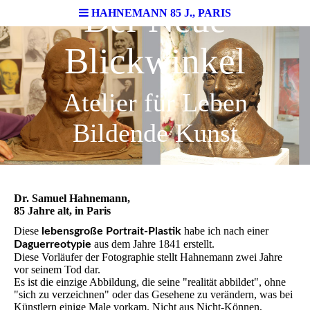
Der Neue
HAHNEMANN 85 J., PARIS
Blickwinkel
Atelier für Leben
Bildende Kunst
Dr. Samuel Hahnemann,
85 Jahre alt, in Paris
Diese
habe ich nach einer
lebensgroße Portrait-Plastik
aus dem Jahre 1841 erstellt.
Daguerreotypie
Diese Vorläufer der Fotographie stellt Hahnemann zwei Jahre
vor seinem Tod dar.
Es ist die einzige Abbildung, die seine "realität abbildet", ohne
"sich zu verzeichnen" oder das Gesehene zu verändern, was bei
Künstlern einige Male vorkam. Nicht aus Nicht-Können,